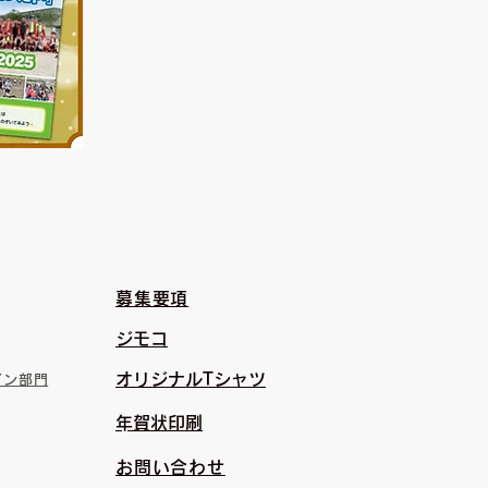
募集要項
​ジモコ
​オリジナルTシャツ
イン部門
​年賀状印刷
お問い合わせ