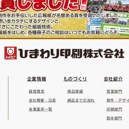
​企業情報
​ものづくり
​会社紹介
経営理念
商品実績
営業部門
​会社概要・沿革
​納品までの流れ
​制作・デザ
各事業所一覧
印刷部門
​製本部門