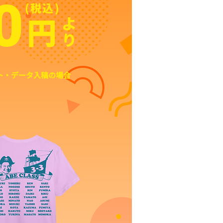
0
(税込)
​円
​よ
り
ント・データ入稿の場合