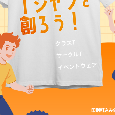
​クラスT
​サークルT
イベントウェア
印刷料込み