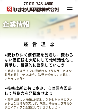
​経 営 理 念
●変わりゆく価値観を創造し、変わら
ない価値観を大切にして地域活性化に
貢献し、相乗的に繁栄していこう
〜地域に住まう人々に喜ばれるようなサービスや
製品を提供できるよう、私達で想像して実現して
いきましょう〜
●技術改新と共に歩み、心は原点回帰
して想像力を発揮させよう
〜私達は新しい技術に対応し、入社したときのフレ
ッシュな気持ちを忘れず、想像力豊かな人を育むク
リエイティブな企業にしていきましょう〜