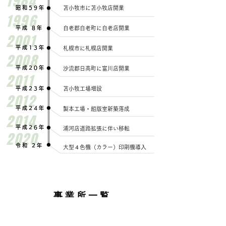
1984
昭和59年
苫小牧市に苫小牧店開業
1996
平成 8年
白老郡白老町に白老店開業
2001
平成13年
札幌市に札幌店開業
2008
平成20年
沙流郡日高町に富川店開業
2011
平成23年
苫小牧工場増設
2012
平成24年
製本工場・組版室新築落成
2014
平成26年
浦河店道路拡張に伴い移転
2020
令和 2年
大型４色機（カラー）印刷機導入
​事 業 所 一 覧