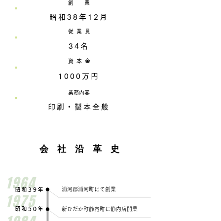
​創 業
昭和38年12月
従 業 員
34名
​資 本 金
1000万円
​業務内容
印刷・製本全般
会 社 沿 革 史
1964
​浦河郡浦河町にて創業
昭和39年
1975
昭和50年
新ひだか町静内町に静内店開業