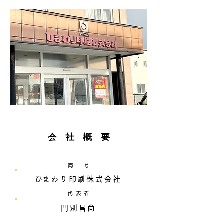
​会 社 概 要
商 号
​ひまわり印刷株式会社
​代 表 者
門別昌尚