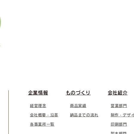
​企業情報
​ものづくり
​会社紹介
経営理念
商品実績
営業部門
​会社概要・沿革
​納品までの流れ
​制作・デザ
各事業所一覧
印刷部門
​製本部門