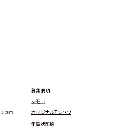
募集要項
​ジモコ
​オリジナルTシャツ
イン部門
​年賀状印刷