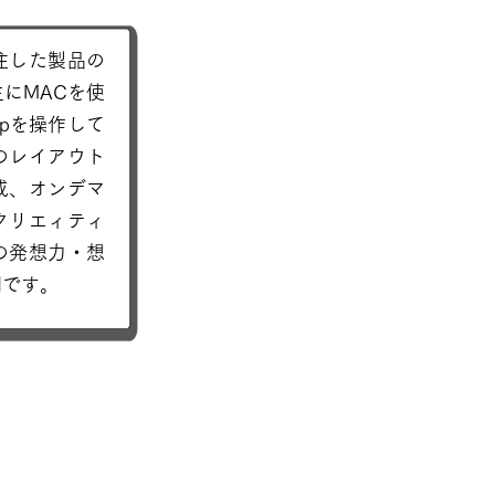
注した製品の
にMACを使
shopを操作して
のレイアウト
成、オンデマ
クリエィティ
の発想力・想
門です。